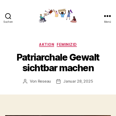
Suchen
Menü
Gemeinsam
gegen
Feminizide
Kategorien
AKTION
FEMINIZID
Patriarchale Gewalt
sichtbar machen
Von
Reseau
Januar 28, 2025
Beitragsautor
Veröffentlichungsdatum