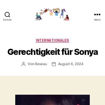
Suchen
Menü
Gemeinsam
gegen
Feminizide
Kategorien
INTERNATIONALES
Gerechtigkeit für Sonya
Von
Reseau
August 6, 2024
Beitragsautor
Veröffentlichungsdatum