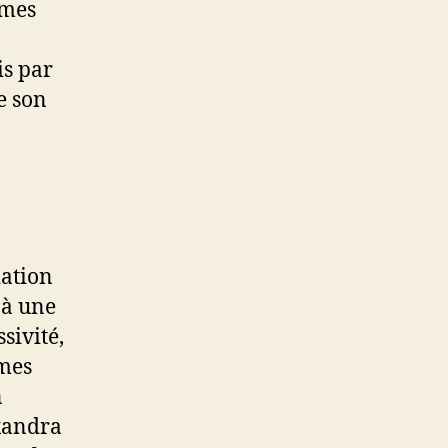
mmes
is par
e son
ation
 à une
sivité,
mmes
n
exandra