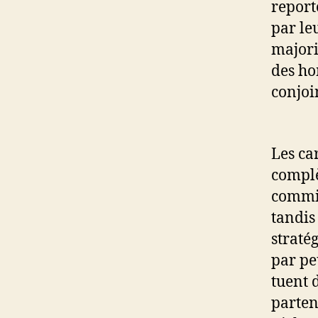
report
par le
majori
des ho
conjoi
Les ca
complè
commis
tandis
straté
par pe
tuent 
parten