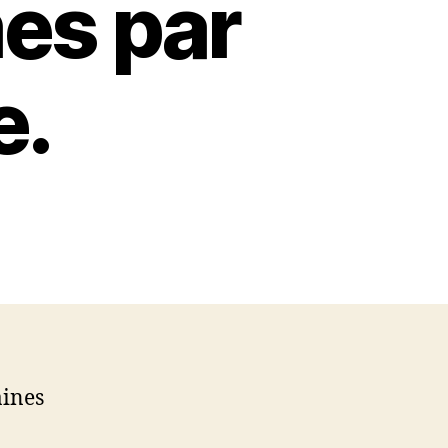
es par
e.
aines