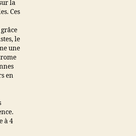
ur la
es. Ces
 grâce
tes, le
me une
ndrome
onnes
rs en
s
ence.
e à 4