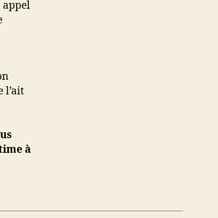
 appel
e
on
 l’ait
ous
time à