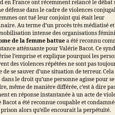
d en France ont récemment relancé le débat s
me défense dans le cadre de violences conjugal
emmes ont tué leur conjoint qui était leur
nnaire. Au terme d’un procès très médiatisé et
mobilisation intense des organisations féminis
ome de la femme battue
a été reconnu com
stance atténuante pour Valérie Bacot. Ce sy
érise l’emprise et explique pourquoi les pers
vent des violences répétées ne sont pas toujou
 de se sauver d’une situation de terreur. Cela
ie dans le droit qu’une personne agisse pour se
re, même de manière différée, c’est à dire pa
ent en réponse instantanée à un acte de viol
e Bacot a été reconnue coupable et condamné
 prison alors qu’elle encourait la perpétuité.