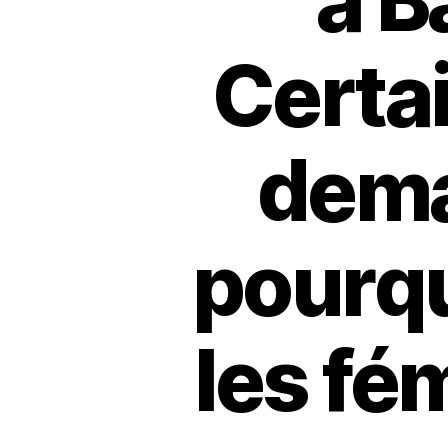
à B
Certa
dema
pourqu
les fé