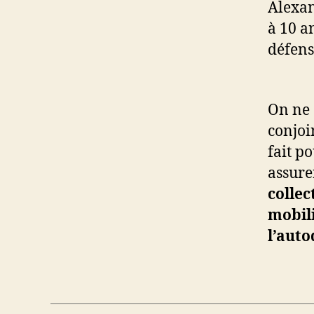
Alexan
à 10 a
défens
On ne 
conjoin
fait po
assure
collec
mobili
l’auto