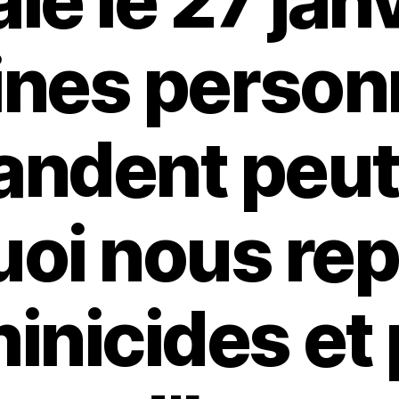
âle le 27 janv
ines person
ndent peut
oi nous re
minicides et 