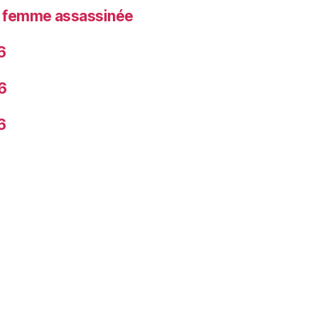
la femme assassinée
6
6
6