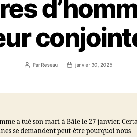
res d’homm
eur conjoint
Par
Reseau
janvier 30, 2025
Auteur
Date
de
de
l’article
l’article
mme a tué son mari à Bâle le 27 janvier. Cert
nes se demandent peut-être pourquoi nous