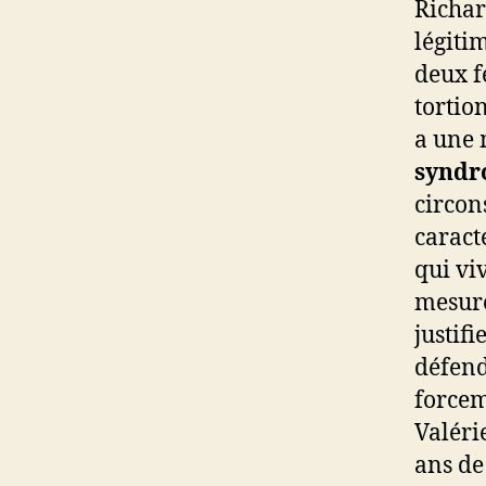
Richar
légiti
deux f
tortio
a une 
syndr
circon
caract
qui vi
mesure
justif
défend
forcem
Valéri
ans de