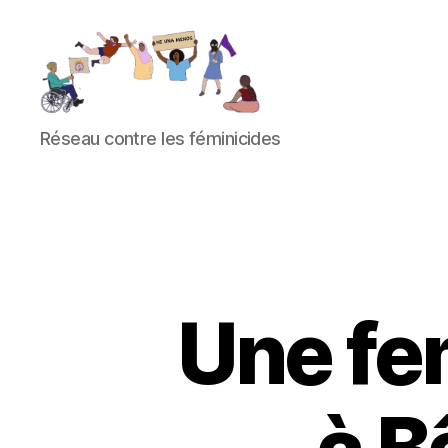
Réseau
Réseau contre les féminicides
contre
les
féminicides
Une fe