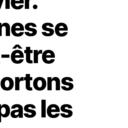
ier.
nes se
-être
portons
pas les