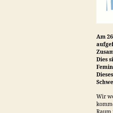
Am 26.
aufge
Zusam
Dies s
Femin
Dieses
Schwe
Wir wo
kommen
Raum f