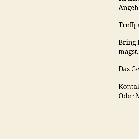
Angeh
Treffp
Bring 
magst.
Das Ge
Kontak
Oder 