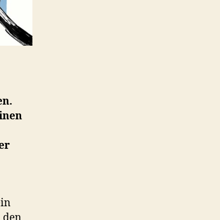
n.
einen
er
ein
d den