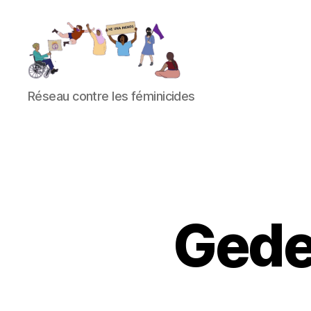
Réseau
Réseau contre les féminicides
contre
les
féminicides
Gede