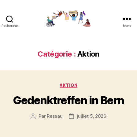
Recherche
Menu
Réseau
contre
les
féminicides
Catégorie :
Aktion
Catégories
AKTION
Gedenktreffen in Bern
Par
Reseau
juillet 5, 2026
Auteur
Date
de
de
l’article
l’article