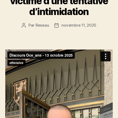
victime d’une tentative
d’intimidation
Par
Reseau
novembre 11, 2025
Auteur
Date
de
de
l’article
l’article