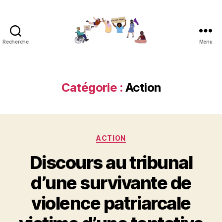
Recherche
Menu
Réseau
contre
les
féminicides
Catégorie :
Action
Catégories
ACTION
Discours au tribunal
d’une survivante de
violence patriarcale