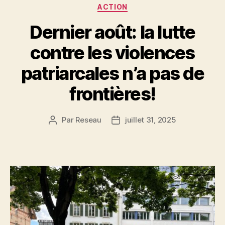
Catégories
ACTION
Dernier août: la lutte
contre les violences
patriarcales n’a pas de
frontières!
Par
Reseau
juillet 31, 2025
Auteur
Date
de
de
l’article
l’article