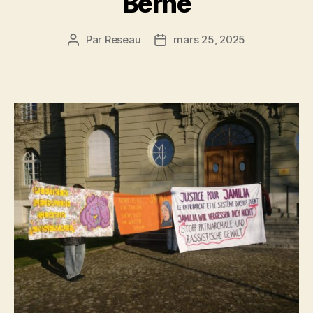
Berne
Par
Reseau
mars 25, 2025
Auteur
Date
de
de
l’article
l’article