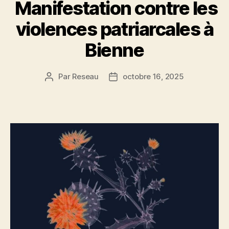
Manifestation contre les
violences patriarcales à
Bienne
Par
Reseau
octobre 16, 2025
Auteur
Date
de
de
l’article
l’article