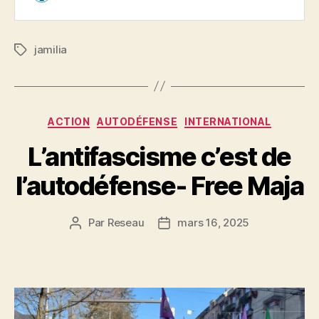
jamilia
Étiquettes
Catégories
ACTION
AUTODÉFENSE
INTERNATIONAL
L’antifascisme c’est de
l’autodéfense- Free Maja
Par
Reseau
mars 16, 2025
Auteur
Date
de
de
l’article
l’article