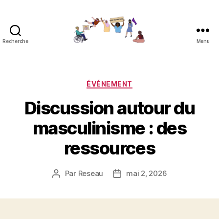
Recherche
Menu
Réseau
contre
les
féminicides
Catégories
ÉVÉNEMENT
Discussion autour du
masculinisme : des
ressources
Par
Reseau
mai 2, 2026
Auteur
Date
de
de
l’article
l’article