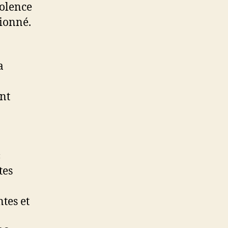
iolence
ionné.
a
ent
«
tes
ntes et