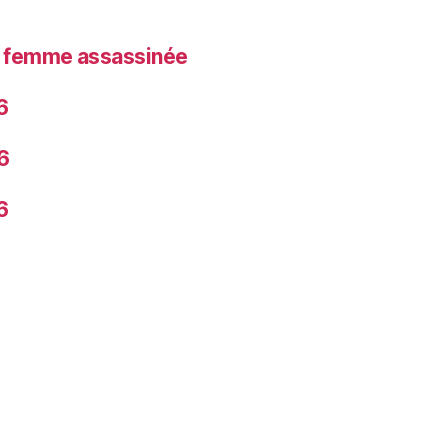
la femme assassinée
6
6
6