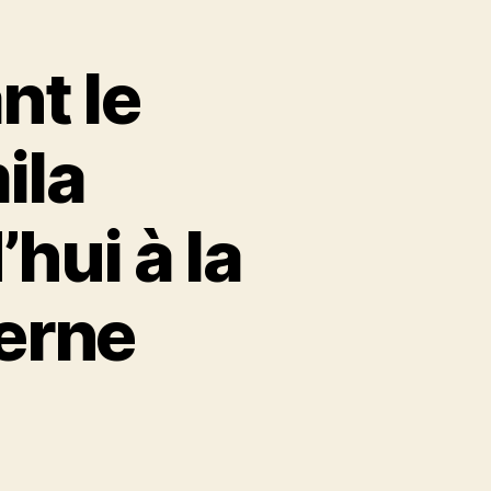
nt le
ila
hui à la
erne