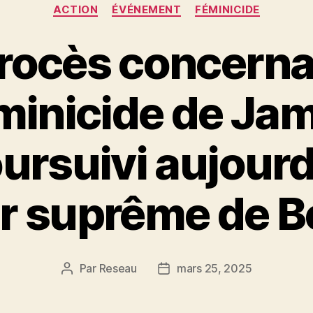
Catégories
ACTION
ÉVÉNEMENT
FÉMINICIDE
rocès concerna
minicide de Jam
oursuivi aujourd’
r suprême de B
Par
Reseau
mars 25, 2025
Auteur
Date
de
de
l’article
l’article