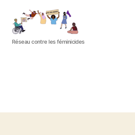
Réseau
Réseau contre les féminicides
contre
les
féminicides