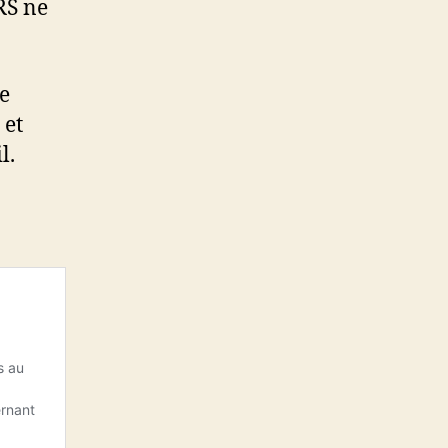
RS ne
e
 et
l.