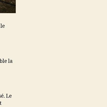
 le
ble la
sé. Le
t