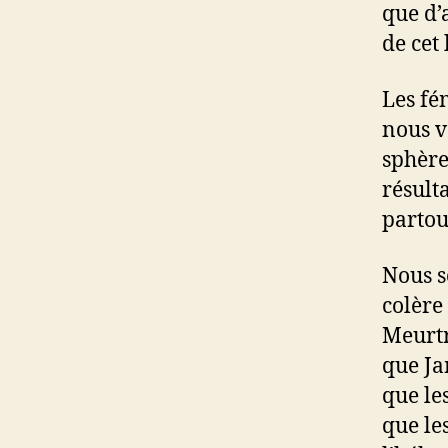
que d’
de cet
Les fé
nous v
sphère 
résult
partou
Nous 
colère
Meurtr
que Ja
que le
que le