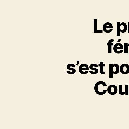
Le p
fé
s’est p
Cou