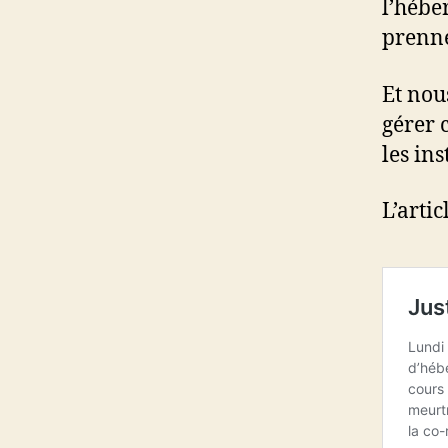
l’hébe
prenne
Et nou
gérer 
les in
L’artic