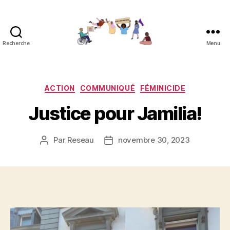
Recherche
Menu
Réseau
contre
les
féminicides
Catégories
ACTION
COMMUNIQUÉ
FÉMINICIDE
Justice pour Jamilia!
Par
Reseau
novembre 30, 2023
Auteur
Date
de
de
l’article
l’article