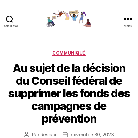
Recherche
Menu
Réseau
contre
les
féminicides
Catégories
COMMUNIQUÉ
Au sujet de la décision
du Conseil fédéral de
supprimer les fonds des
campagnes de
prévention
Par
Reseau
novembre 30, 2023
Auteur
Date