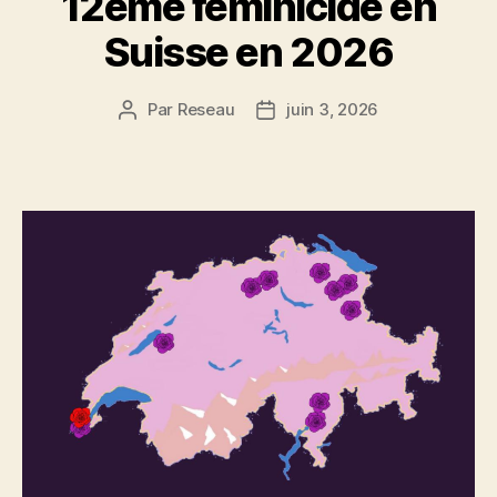
12ème féminicide en
Suisse en 2026
Par
Reseau
juin 3, 2026
Auteur
Date
de
de
l’article
l’article