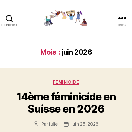
Recherche
Menu
Réseau
contre
les
féminicides
Mois :
juin 2026
Catégories
FÉMINICIDE
14ème féminicide en
Suisse en 2026
Par
julie
juin 25, 2026
Auteur
Date
de
de