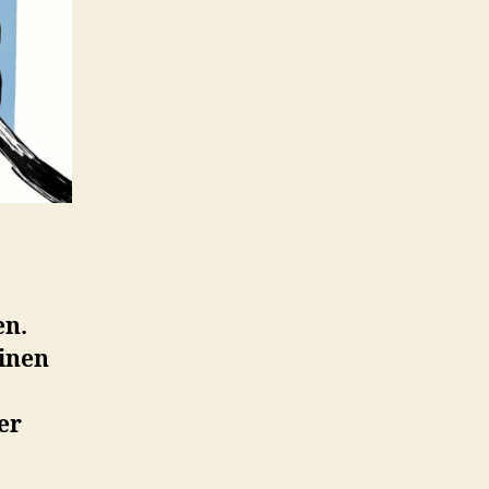
n.
einen
er