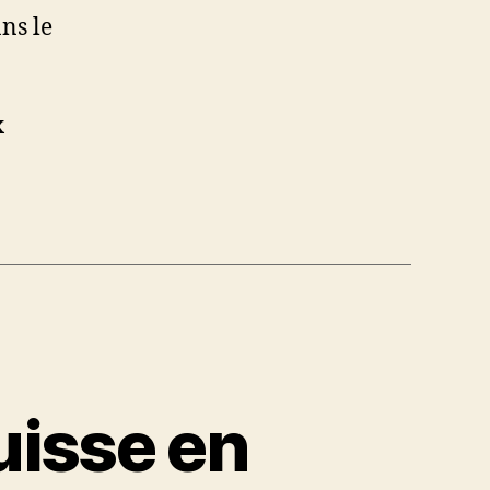
ns le
x
uisse en