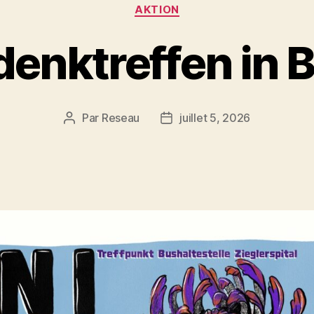
Catégories
AKTION
enktreffen in 
Par
Reseau
juillet 5, 2026
Auteur
Date
de
de
l’article
l’article