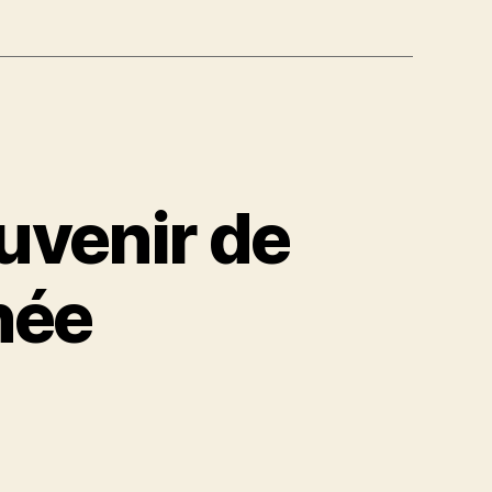
uvenir de
née