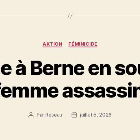
Catégories
AKTION
FÉMINICIDE
e à Berne en so
 femme assassi
Par
Reseau
juillet 5, 2026
Auteur
Date
de
de
l’article
l’article