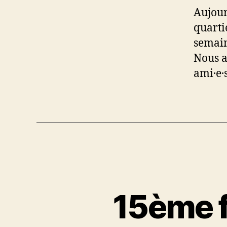
Aujour
quarti
semain
Nous a
ami·e·
15ème f