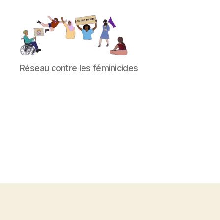
Réseau
Réseau contre les féminicides
contre
les
féminicides