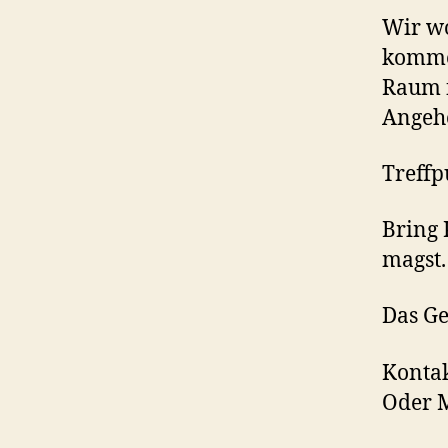
Wir wo
kommen
Raum f
Angeh
Treffp
Bring 
magst.
Das Ge
Kontak
Oder 