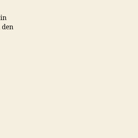
ein
d den