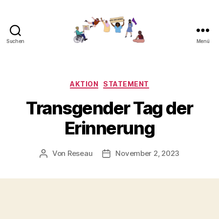
Suchen
Menü
Gemeinsam
gegen
Feminizide
Kategorien
AKTION
STATEMENT
Transgender Tag der
Erinnerung
Von
Reseau
November 2, 2023
Beitragsautor
Veröffentlichungsdatum