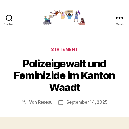
Suchen
Menü
Gemeinsam
gegen
Feminizide
Kategorien
STATEMENT
Polizeigewalt und
Feminizide im Kanton
Waadt
Von
Reseau
September 14, 2025
Beitragsautor
Veröffentlichungsdatum