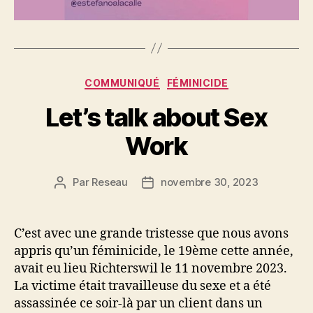
Catégories
COMMUNIQUÉ
FÉMINICIDE
Let’s talk about Sex
Work
Par
Reseau
novembre 30, 2023
Auteur
Date
de
de
l’article
l’article
C’est avec une grande tristesse que nous avons
appris qu’un féminicide, le 19ème cette année,
avait eu lieu Richterswil le 11 novembre 2023.
La victime était travailleuse du sexe et a été
assassinée ce soir-là par un client dans un