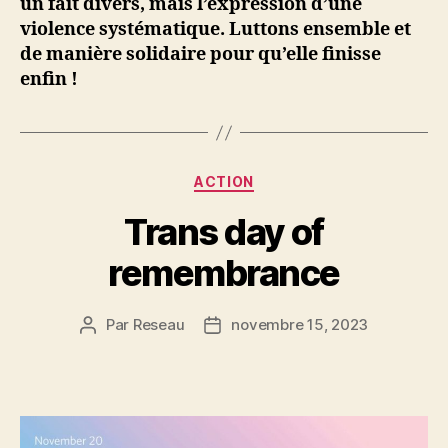
un fait divers, mais l’expression d’une
violence systématique. Luttons ensemble et
de manière solidaire pour qu’elle finisse
enfin !
Catégories
ACTION
Trans day of
remembrance
Par
Reseau
novembre 15, 2023
Auteur
Date
de
de
l’article
l’article