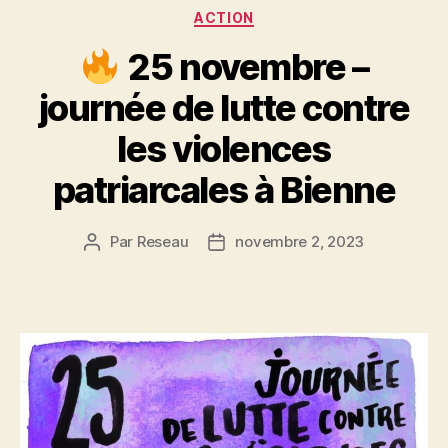
Catégories
ACTION
25 novembre –
journée de lutte contre
les violences
patriarcales à Bienne
Par
Reseau
novembre 2, 2023
Auteur
Date
de
de
l’article
l’article