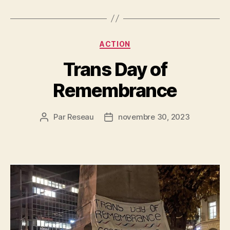
Catégories
ACTION
Trans Day of
Remembrance
Par
Reseau
novembre 30, 2023
Auteur
Date
de
de
l’article
l’article