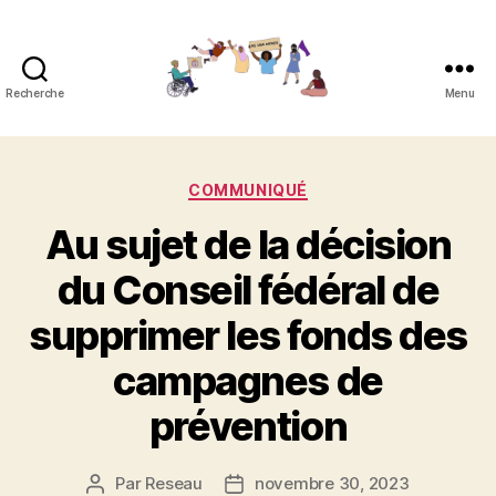
Recherche
Menu
Réseau
contre
Catégories
COMMUNIQUÉ
les
Au sujet de la décision
féminicides
du Conseil fédéral de
supprimer les fonds des
campagnes de
prévention
Par
Reseau
novembre 30, 2023
Auteur
Date