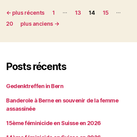
Pagination
…
…
←
plus récents
1
13
14
15
des
20
plus anciens
→
publications
Posts récents
Gedenktreffen in Bern
Banderole à Berne en souvenir de la femme
assassinée
15ème féminicide en Suisse en 2026