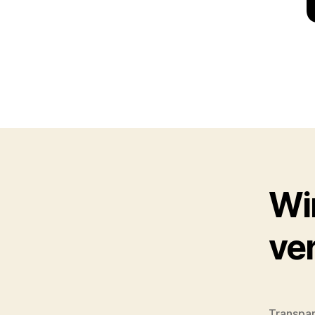
Wi
ve
Transpar