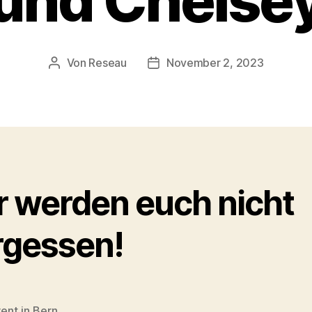
und Chelse
Von
Reseau
November 2, 2023
Beitragsautor
Veröffentlichungsdatum
r werden euch nicht
rgessen!
ent in Bern