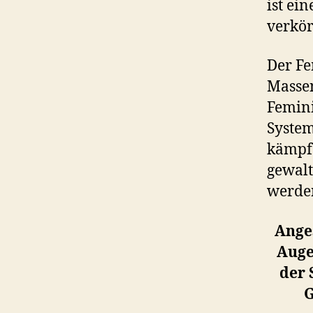
ist ei
verkör
Der Fe
Massen
Femini
System
kämpfe
gewalt
werde
Anges
Auge
der 
G