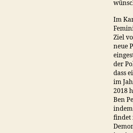
wünsch
Im Kan
Femini
Ziel v
neue P
einges
der Po
dass e
im Jah
2018 h
Ben Pe
indem 
findet 
Demons