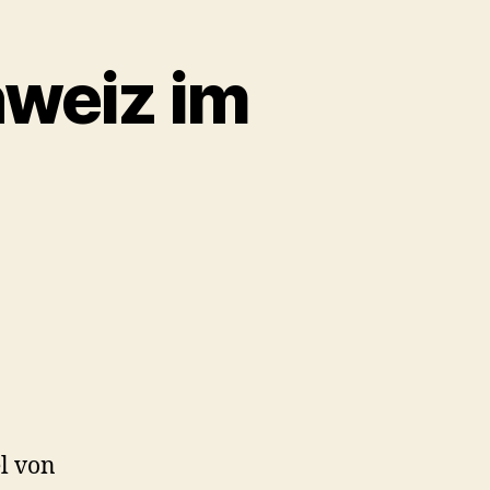
hweiz im
l von