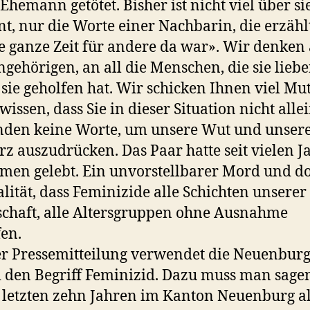
Ehemann getötet. Bisher ist nicht viel über si
t, nur die Worte einer Nachbarin, die erzählt
ie ganze Zeit für andere da war». Wir denken
ngehörigen, an all die Menschen, die sie lieb
sie geholfen hat. Wir schicken Ihnen viel Mut
wissen, dass Sie in dieser Situation nicht allei
nden keine Worte, um unsere Wut und unser
z auszudrücken. Das Paar hatte seit vielen J
en gelebt. Ein unvorstellbarer Mord und do
alität, dass Feminizide alle Schichten unserer
schaft, alle Altersgruppen ohne Ausnahme
fen.
er Pressemitteilung verwendet die Neuenbur
i den Begriff Feminizid. Dazu muss man sagen
 letzten zehn Jahren im Kanton Neuenburg al