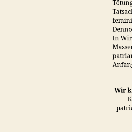
Tötung
Tatsac
femini
Dennoc
In Wirk
Massen
patria
Anfang
Wir k
K
patri