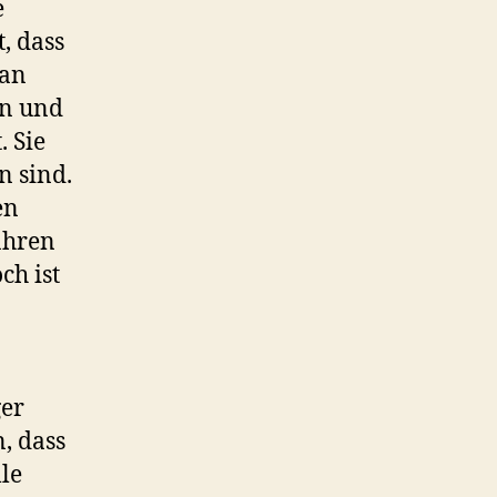
e
, dass
 an
en und
. Sie
n sind.
en
ahren
ch ist
ger
, dass
le