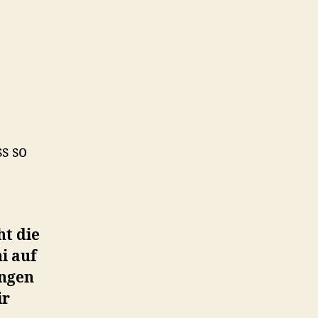
s so
ht die
i auf
ungen
ir