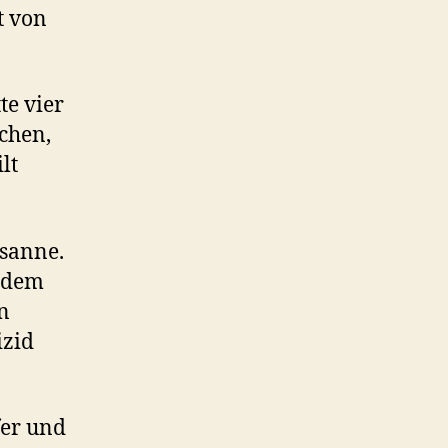
t von
te vier
chen,
lt
usanne.
chdem
n
izid
fer und