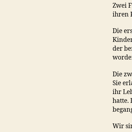
Zwei 
ihren 
Die er
Kinder
der be
worden
Die zw
Sie er
ihr Le
hatte.
began
Wir si