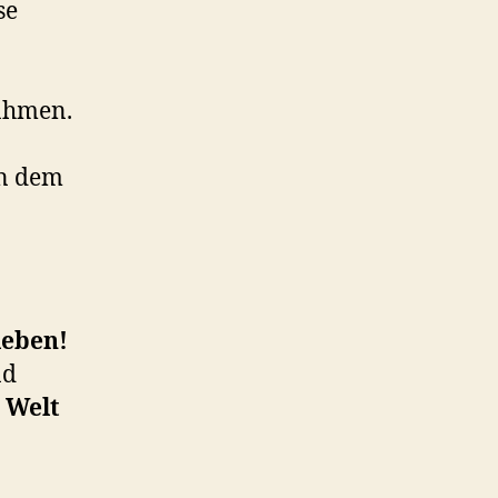
se
nahmen.
in dem
leben!
nd
 Welt