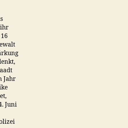
s
ihr
 16
Gewalt
tärkung
denkt,
Waadt
m Jahr
ike
et,
. Juni
olizei