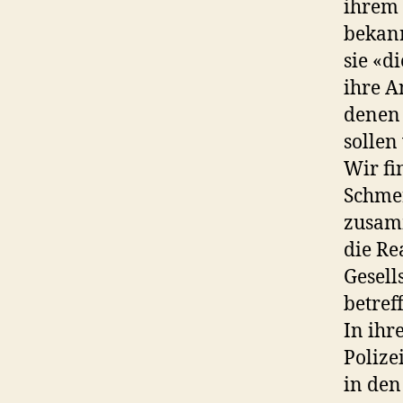
ihrem 
bekann
sie «d
ihre A
denen 
sollen 
Wir fi
Schmer
zusamm
die Re
Gesell
betref
In ihr
Polize
in den