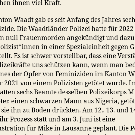
en ihnen viel Kraft.
ton Waadt gab es seit Anfang des Jahres sech
zide. Die Waadtländer Polizei hatte für 2022 
on null Frauenmorden angekündigt und dazu
olizist*innen in einer Spezialeinheit gegen 
tellt. Es ist schwer vorstellbar, dass eine Vers
lizeikräfte uns schützen kann, wenn man be
ines der Opfer von Feminiziden im Kanton 
r 2021 von einem Polizisten getötet wurde. I
atten sechs Beamte desselben Polizeikorps M
ter, einen schwarzen Mann aus Nigeria, getöt
sie ihn zu Boden drückten. Am 12., 13. und 14
ihr Prozess statt und am 3. Juni ist eine
tration für Mike in Lausanne geplant. Die P