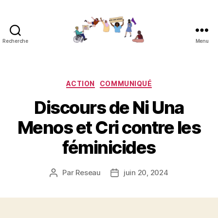
Recherche
Menu
Réseau
contre
les
féminicides
Catégories
ACTION
COMMUNIQUÉ
Discours de Ni Una
Menos et Cri contre les
féminicides
Par
Reseau
juin 20, 2024
Auteur
Date
de
de
l’article
l’article