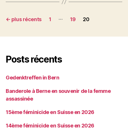
Pagination
…
←
plus récents
1
19
20
des
publications
Posts récents
Gedenktreffen in Bern
Banderole à Berne en souvenir de la femme
assassinée
15ème féminicide en Suisse en 2026
14ème féminicide en Suisse en 2026