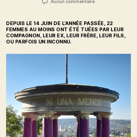
sur
Aucun commentaire
l’article
l’article
Le
Pavillon
de
DEPUIS LE 14 JUIN DE L’ANNÉE PASSÉE, 22
Bienne
FEMMES AU MOINS ONT ÉTÉ TUÉES PAR LEUR
est
COMPAGNON, LEUR EX, LEUR FRÈRE, LEUR FILS,
OU PARFOIS UN INCONNU.
violet
de
rage