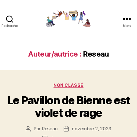
Recherche
Menu
Réseau
contre
les
féminicides
Auteur/autrice :
Reseau
Catégories
NON CLASSÉ
Le Pavillon de Bienne est
violet de rage
Par
Reseau
novembre 2, 2023
Auteur
Date
de
de