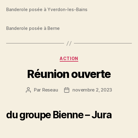
Banderole posée à Yverdon-les-Bains
Banderole posée à Berne
Catégories
ACTION
Réunion ouverte
Par
Reseau
novembre 2, 2023
Auteur
Date
de
de
l’article
l’article
du groupe Bienne – Jura