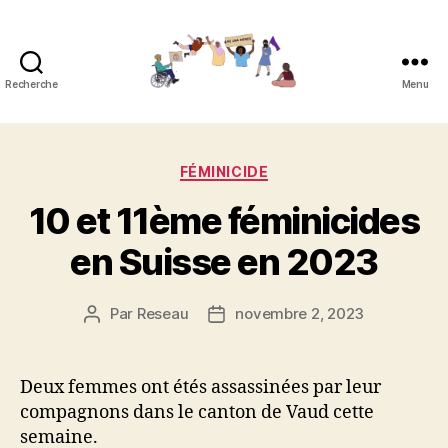
Recherche
Menu
Réseau
contre
Catégories
FÉMINICIDE
les
10 et 11ème féminicides
féminicides
en Suisse en 2023
Par
Reseau
novembre 2, 2023
Auteur
Date
de
de
l’article
l’article
Deux femmes ont étés assassinées par leur
compagnons dans le canton de Vaud cette
semaine.