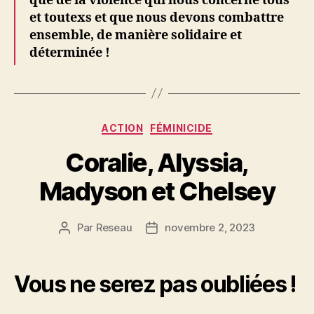
que de la violence qui nous concerne tous
et toutexs et que nous devons combattre
ensemble, de manière solidaire et
déterminée !
Catégories
ACTION
FÉMINICIDE
Coralie, Alyssia,
Madyson et Chelsey
Par
Reseau
novembre 2, 2023
Auteur
Date
de
de
l’article
l’article
Vous ne serez pas oubliées !