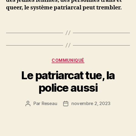
des jeunes femmes, des personnes trans et
queer, le système patriarcal peut trembler.
Catégories
COMMUNIQUÉ
Le patriarcat tue, la
police aussi
Par
Reseau
novembre 2, 2023
Auteur
Date
de
de
l’article
l’article