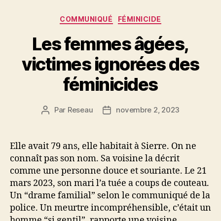
Catégories
COMMUNIQUÉ
FÉMINICIDE
Les femmes âgées,
victimes ignorées des
féminicides
Par
Reseau
novembre 2, 2023
Auteur
Date
de
de
l’article
l’article
Elle avait 79 ans, elle habitait à Sierre. On ne
connaît pas son nom. Sa voisine la décrit
comme une personne douce et souriante. Le 21
mars 2023, son mari l’a tuée a coups de couteau.
Un “drame familial” selon le communiqué de la
police. Un meurtre incompréhensible, c’était un
homme “si gentil”, rapporte une voisine.