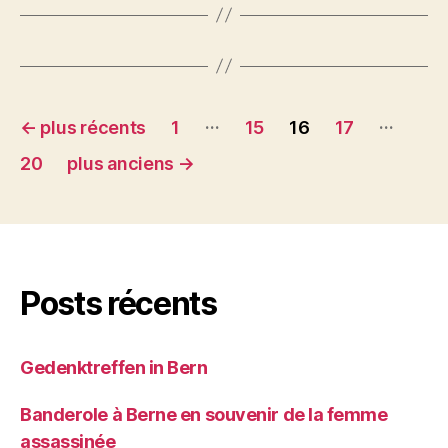
Pagination
…
…
←
plus récents
1
15
16
17
des
20
plus anciens
→
publications
Posts récents
Gedenktreffen in Bern
Banderole à Berne en souvenir de la femme
assassinée