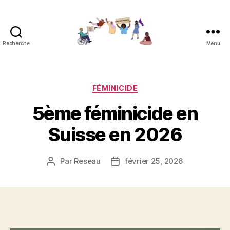
Recherche
Menu
Réseau
contre
les
féminicides
Catégories
FÉMINICIDE
5ème féminicide en
Suisse en 2026
Par
Reseau
février 25, 2026
Auteur
Date
de
de
l’article
l’article