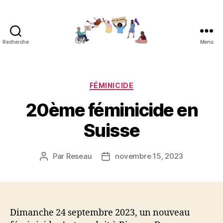
Recherche
Menu
Réseau
contre
les
féminicides
Catégories
FÉMINICIDE
20ème féminicide en
Suisse
Par
Reseau
novembre 15, 2023
Auteur
Date
de
de
l’article
l’article
Dimanche 24 septembre 2023, un nouveau