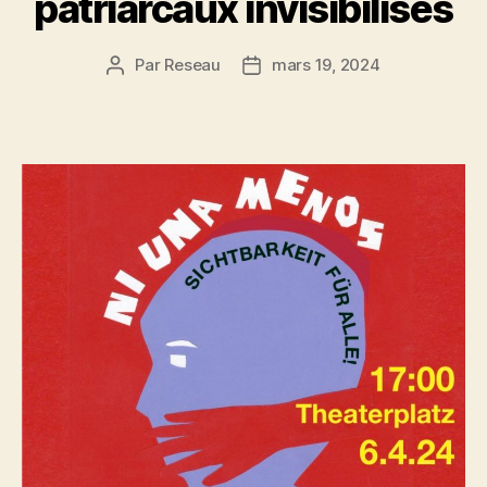
patriarcaux invisibilisés
Par
Reseau
mars 19, 2024
Auteur
Date
de
de
l’article
l’article