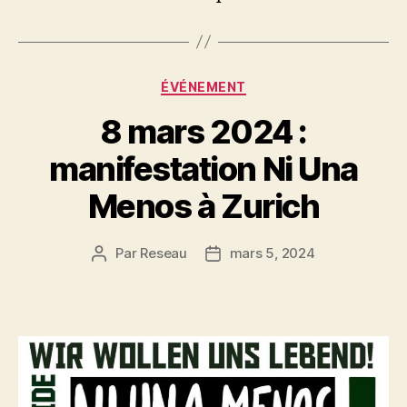
Catégories
ÉVÉNEMENT
8 mars 2024 :
manifestation Ni Una
Menos à Zurich
Par
Reseau
mars 5, 2024
Auteur
Date
de
de
l’article
l’article