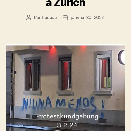
à Zurich
Par
Reseau
janvier 30, 2024
Auteur
Date
de
de
l’article
l’article