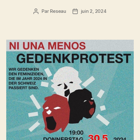
Par
Reseau
juin 2, 2024
Auteur
Date
de
de
l’article
l’article