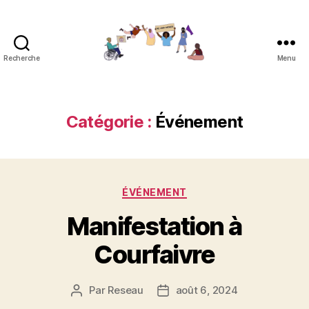
Recherche
Menu
Réseau
contre
les
féminicides
Catégorie :
Événement
Catégories
ÉVÉNEMENT
Manifestation à
Courfaivre
Par
Reseau
août 6, 2024
Auteur
Date
de
de